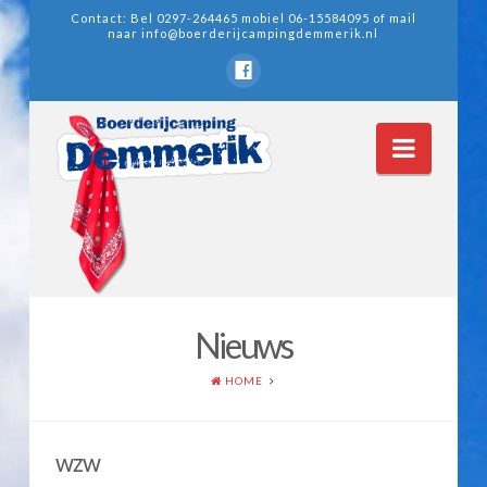
Contact: Bel 0297-264465 mobiel 06-15584095 of mail
naar
info@boerderijcampingdemmerik.nl
Navig
Nieuws
Home
HOME
Wie zijn wij
Nieuws
wzw
Nieuwsarchief 2011-2012