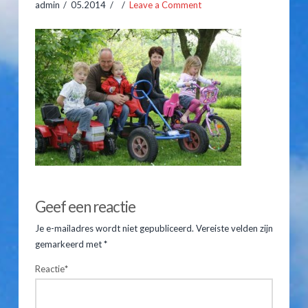
admin
05.2014
Leave a Comment
Hooiberghutten
Inventaris
Prijslijst
Kampeerplaatsen
Arrangementen
Prijslijst
wzw
admin
05.22.2014
Reserveren
Geef een reactie
Gastenboek
Je e-mailadres wordt niet gepubliceerd.
Vereiste velden zijn
gemarkeerd met
*
Route & Contact
Reactie
*