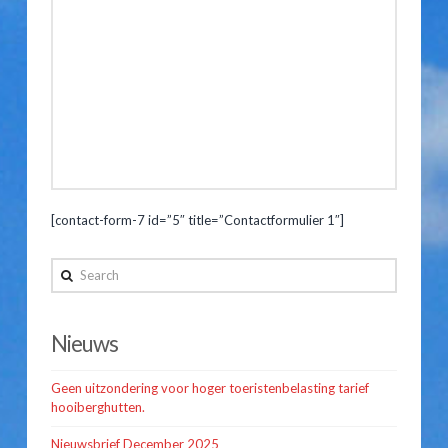
Hooiberghutten
Inventaris
Prijslijst
Kampeerplaatsen
Arrangementen
[contact-form-7 id=”5″ title=”Contactformulier 1″]
Route
Prijslijst
admin
&
Search
Reserveren
Contact
04.15.2014
Gastenboek
Nieuws
Route & Contact
Geen uitzondering voor hoger toeristenbelasting tarief
hooiberghutten.
Nieuwsbrief December 2025