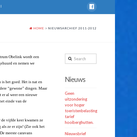
l
HOME
NIEUWSARCHIEF 2011-2012
Search
ntrum Obelink wordt een
 gehuurd en nemen we
Nieuws
s het goed. Het is nat en
andere “gewone” dingen. Maar
Geen
 er al weer een nieuwe
uitzondering
het einde van de
voor hoger
toeristenbelasting
tarief
r de vijfde keer kwamen ze
hooiberghutten.
als ze er zijn! (Zie ook het
. De meeste caravans
Nieuwsbrief