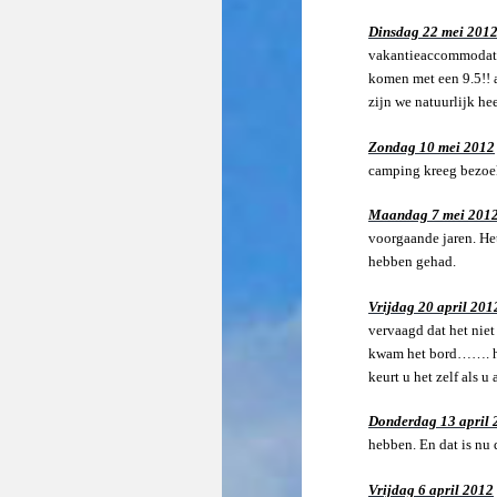
Dinsdag 22 mei 20
vakantieaccommodatie
komen met een 9.5!! 
zijn we natuurlijk hee
Zondag 10 mei 2012
camping kreeg bezoek
Maandag 7 mei 201
voorgaande jaren. Het
hebben gehad.
Vrijdag 20 april 201
vervaagd dat het niet
kwam het bord……. het 
keurt u het zelf als u
Donderdag 13 april 
hebben. En dat is nu 
Vrijdag 6 april 2012