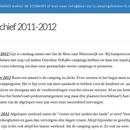
264465 mobiel 06-15584095 of mail naar
info@boerderijcampingdemmerik.n
chief 2011-2012
 2012
Gijs is vandaag samen met Jan de Heus naar Winterswijk toe. Bij kampeerce
 Samen met nog vijf andere Utrechtse VeKaBo campings hebben we daar een stand
r onze rekening om daar onze gezamelijke mooie campings te promoten.
r 2012
Ruim een maand is de camping nu dicht. Even wennen in het begin maar nu i
campingweer. Het is fijn even wat meer aandacht te hebben voor de kinderen en 
lijven we doorgaan met de voorbereidingen voor het nieuwe seizoen. Af en toe komt
Voor het hemelvaart-pinksterarrangement nog maar drie plaatsen beschikbaar!) Aan 
sten van de afgelopen twee jaar weer onze nieuwsbrief ontvangen.
 2012
Afgelopen weekend waren de “vissers uit het zuiden des lands” er weer! Voo
iberghutten en gaan dan vervolgens drie dagen vissen. Altijd bijzonder en gezellig 
r zijn is het ook altijd het laatste weekend dat de camping open is. Zo ook nu weer