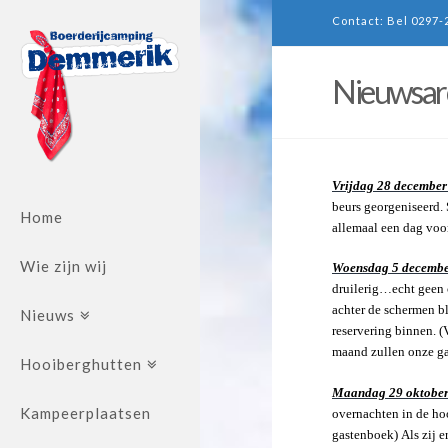
Contact: Bel 0297-
Nieuwsar
Vrijdag 28 december
beurs georgeniseerd.
Home
allemaal een dag voo
Wie zijn wij
Woensdag 5 decembe
druilerig…echt geen 
achter de schermen b
Nieuws
reservering binnen. (
maand zullen onze ga
Hooiberghutten
Maandag 29 oktober
Kampeerplaatsen
overnachten in de hoo
gastenboek) Als zij e