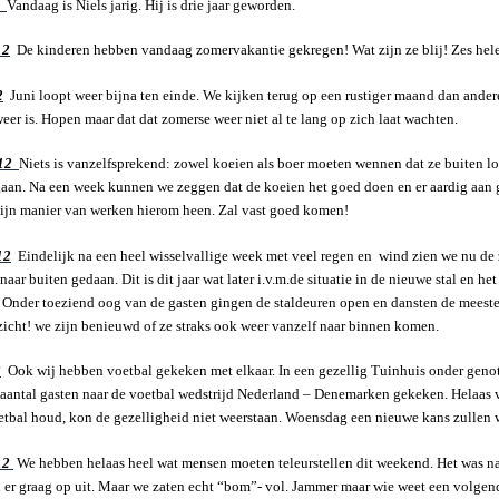
2
Vandaag is Niels jarig. Hij is drie jaar geworden.
12
De kinderen hebben vandaag zomervakantie gekregen! Wat zijn ze blij! Zes hele
2
Juni loopt weer bijna ten einde. We kijken terug op een rustiger maand dan ander
eer is. Hopen maar dat dat zomerse weer niet al te lang op zich laat wachten.
012
Niets is vanzelfsprekend: zowel koeien als boer moeten wennen dat ze buiten lo
aan. Na een week kunnen we zeggen dat de koeien het goed doen en er aardig aan 
zijn manier van werken hierom heen. Zal vast goed komen!
12
Eindelijk na een heel wisselvallige week met veel regen en wind zien we nu de
naar buiten gedaan. Dit is dit jaar wat later i.v.m.de situatie in de nieuwe stal en h
 Onder toeziend oog van de gasten gingen de staldeuren open en dansten de meeste 
ezicht! we zijn benieuwd of ze straks ook weer vanzelf naar binnen komen.
2
Ook wij hebben voetbal gekeken met elkaar. In een gezellig Tuinhuis onder genot
aantal gasten naar de voetbal wedstrijd Nederland – Denemarken gekeken. Helaas ve
oetbal houd, kon de gezelligheid niet weerstaan. Woensdag een nieuwe kans zullen
12
We hebben helaas heel wat mensen moeten teleurstellen dit weekend. Het was na
 er graag op uit. Maar we zaten echt “bom”- vol. Jammer maar wie weet een volgend