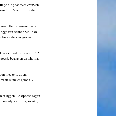
ortage die gaat over vrouwen
een foto. Grappig zijn de
 weer. Het is gewoon warm
pinggasten hebben we in de
. En als de klus geklaard
ook weer dood. En waarom???
et poesje begraven en Thomas
oon met ze te doen.
 maak ik me er geloof ik
leef liggen. En opeens zagen
en mandje in orde gemaakt,