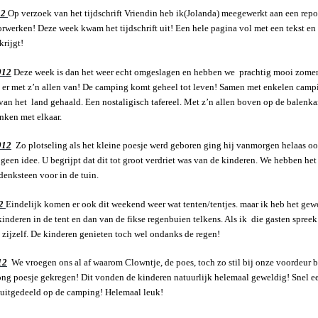
12
Op verzoek van het tijdschrift Vriendin heb ik(Jolanda) meegewerkt aan een rep
rwerken! Deze week kwam het tijdschrift uit! Een hele pagina vol met een tekst en 
krijgt!
012
Deze week is dan het weer echt omgeslagen en hebben we prachtig mooi zomer
 er met z’n allen van! De camping komt geheel tot leven! Samen met enkelen cam
an het land gehaald. Een nostaligisch tafereel. Met z’n allen boven op de balenkar
inken met elkaar.
012
Zo plotseling als het kleine poesje werd geboren ging hij vanmorgen helaas 
geen idee. U begrijpt dat dit tot groot verdriet was van de kinderen. We hebben h
enksteen voor in de tuin.
2
Eindelijk komen er ook dit weekend weer wat tenten/tentjes. maar ik heb het gew
nderen in de tent en dan van de fikse regenbuien telkens. Als ik die gasten spreek
zijzelf. De kinderen genieten toch wel ondanks de regen!
12
We vroegen ons al af waarom Clowntje, de poes, toch zo stil bij onze voordeur b
jong poesje gekregen! Dit vonden de kinderen natuurlijk helemaal geweldig! Snel e
 uitgedeeld op de camping! Helemaal leuk!