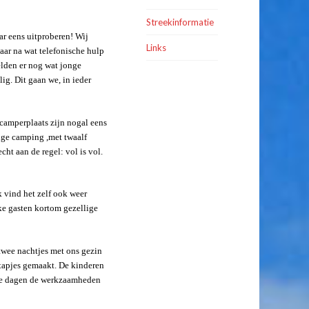
Streekinformatie
r eens uitproberen! Wij
Links
aar na wat telefonische hulp
elden er nog wat jonge
ig. Dit gaan we, in ieder
camperplaats zijn nogal eens
lige camping ,met twaalf
ht aan de regel: vol is vol.
 vind het zelf ook weer
ke gasten kortom gezellige
 twee nachtjes met ons gezin
stapjes gemaakt. De kinderen
eze dagen de werkzaamheden