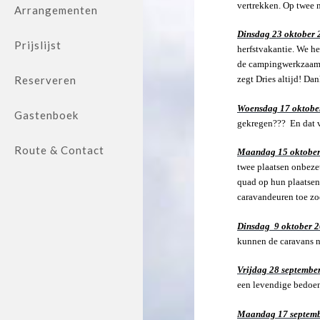
vertrekken. Op twee n
Arrangementen
Dinsdag 23 oktober 
Prijslijst
herfstvakantie. We he
de campingwerkzaamhe
Reserveren
zegt Dries altijd! Dan
Woensdag 17 oktobe
Gastenboek
gekregen??? En dat v
Route & Contact
Maandag 15 oktober
twee plaatsen onbezet
quad op hun plaatsen
caravandeuren toe zo
Dinsdag 9 oktober 
kunnen de caravans no
Vrijdag 28 septembe
een levendige bedoe
Maandag 17 septemb