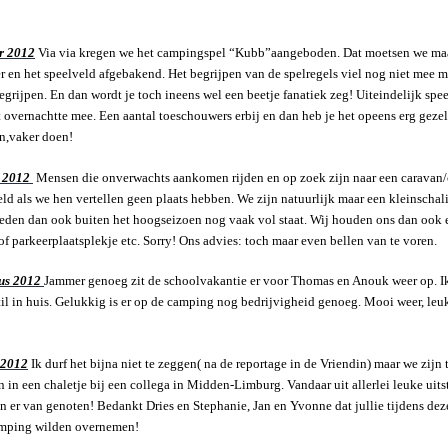
r 2012
Via via kregen we het campingspel “Kubb”aangeboden. Dat moetsen we maa
 en het speelveld afgebakend. Het begrijpen van de spelregels viel nog niet mee m
grijpen. En dan wordt je toch ineens wel een beetje fanatiek zeg! Uiteindelijk spe
 overnachtte mee. Een aantal toeschouwers erbij en dan heb je het opeens erg gezell
n,vaker doen!
s 2012
Mensen die onverwachts aankomen rijden en op zoek zijn naar een caravan/
eld als we hen vertellen geen plaats hebben. We zijn natuurlijk maar een kleinscha
reden dan ook buiten het hoogseizoen nog vaak vol staat. Wij houden ons dan ook ec
of parkeerplaatsplekje etc. Sorry! Ons advies: toch maar even bellen van te voren.
us 2012
Jammer genoeg zit de schoolvakantie er voor Thomas en Anouk weer op. Ik
til in huis. Gelukkig is er op de camping nog bedrijvigheid genoeg. Mooi weer, leu
 2012
Ik durf het bijna niet te zeggen( na de reportage in de Vriendin) maar we zijn
in een chaletje bij een collega in Midden-Limburg. Vandaar uit allerlei leuke uit
n er van genoten! Bedankt Dries en Stephanie, Jan en Yvonne dat jullie tijdens d
amping wilden overnemen!