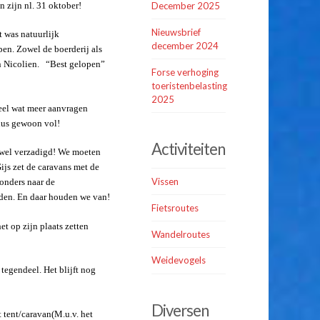
 zijn nl. 31 oktober!
December 2025
Nieuwsbrief
 was natuurlijk
december 2024
en. Zowel de boerderij als
n Nicolien. “Best gelopen”
Forse verhoging
toeristenbelasting
2025
eel wat meer aanvragen
dus gewoon vol!
Activiteiten
u wel verzadigd! We moeten
ijs zet de caravans met de
Vissen
onders naar de
eden. En daar houden we van!
Fietsroutes
t op zijn plaats zetten
Wandelroutes
Weidevogels
tegendeel. Het blijft nog
Diversen
 tent/caravan(M.u.v. het