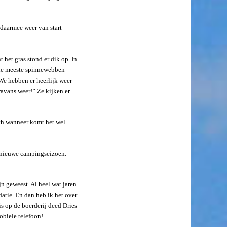
 daarmee weer van start
 het gras stond er dik op. In
, de meeste spinnewebben
We hebben er heerlijk weer
avans weer!” Ze kijken er
ch wanneer komt het wel
 nieuwe campingseizoen.
 geweest. Al heel wat jaren
atie. En dan heb ik het over
 op de boerderij deed Dries
obiele telefoon!