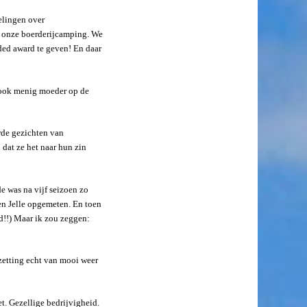
elingen over
r onze boerderijcamping. We
ed award te geven! En daar
 ook menig moeder op de
de gezichten van
 dat ze het naar hun zin
 was na vijf seizoen zo
en Jelle opgemeten. En toen
d!!) Maar ik zou zeggen:
ezetting echt van mooi weer
t. Gezellige bedrijvigheid.