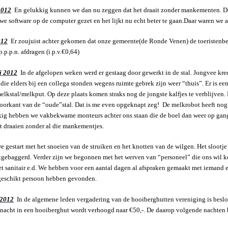
2012
En gelukkig kunnen we dan nu zeggen dat het draait zonder mankementen. De
we software op de computer gezet en het lijkt nu echt beter te gaan.Daar waren we a
012
Er zoujuist achter gekomen dat onze gemeente(de Ronde Venen) de toeristenbel
p.p.n. afdragen (i.p.v.€0,64)
i 2012
In de afgelopen weken werd er gestaag door gewerkt in de stal. Jongvee kre
n die elders bij een collega stonden wegens ruimte gebrek zijn weer “thuis”. Er is e
lkstal/melkput. Op deze plaats komen straks nog de jongste kalfjes te verblijven.
orkant van de “oude”stal. Dat is me even opgeknapt zeg! De melkrobot heeft nog
kig hebben we vakbekwame monteurs achter ons staan die de boel dan weer op ga
at draaien zonder al die mankementjes.
 gestart met het snoeien van de struiken en het knotten van de wilgen. Het slootje
uitgebaggerd. Verder zijn we begonnen met het werven van “personeel” die ons wil 
 sanitair e.d. We hebben voor een aantal dagen al afspraken gemaakt met iemand 
 geschikt persoon hebben gevonden.
 2012
In de algemene leden vergadering van de hooiberghutten vereniging is beslote
e nacht in een hooiberghut wordt verhoogd naar €50,-. De daarop volgende nachten 