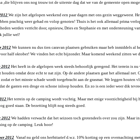
a ,die blijven ons nog trouw tot de uiterste dag dat we van de gemeente open mogen
2012
We zijn het afgelopen weekend een paar dagen met ons gezin weggeweest. Het
bben prachtig weer gehad en volop genoten! Thuis is het ook allemaal prima verlop
den werden verricht door, opnieuw, Dries en Stephanie en met ondersteuning va
k jullie wel!
r 2012
We kunnen nu dus tien caravan plaatsen gebruiken maar heb inmiddels al h
oor half oktober! We vinden het echt bijzonder. Maar komend weekend zitten we 
 2012
Het heeft in de afgelopen week steeds behoorlijk geregend. Het terrein is n
 houden omdat deze echt te nat zijn. Op de andere plaatsen gaat het allemaal net. G
 zodat er het minste schade wordt toegebracht aan de grasmat. We leggen houten vl
dat de gasten een droge en schone inloop houden. En zo is een ieder weer dik tevr
2012
Het terrein op de camping wordt vochtig. Maar met enige voorzichtigheid bij he
g goed staan. De bezetting blijft nog steeds goed.
r 2012
We hadden verwacht dat het seizoen toch grotendeels over zou zijn. Maar in 
ning op de camping. Leuk hoor!
er 2012
Vanaf nu geld ons herfsttarief d.w.z. 10% korting op een overnachting met