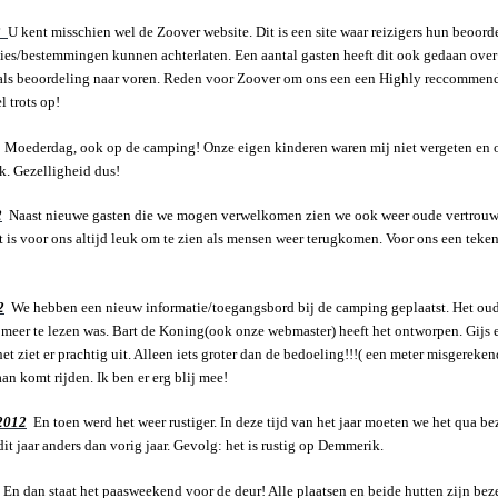
12
U kent misschien wel de Zoover website. Dit is een site waar reizigers hun beoord
s/bestemmingen kunnen achterlaten. Een aantal gasten heeft dit ook gedaan ove
als beoordeling naar voren. Reden voor Zoover om ons een een Highly reccommend
l trots op!
Moederdag, ook op de camping! Onze eigen kinderen waren mij niet vergeten en
. Gezelligheid dus!
2
Naast nieuwe gasten die we mogen verwelkomen zien we ook weer oude vertrouw
 is voor ons altijd leuk om te zien als mensen weer terugkomen. Voor ons een teken
2
We hebben een nieuw informatie/toegangsbord bij de camping geplaatst. Het oude
 meer te lezen was. Bart de Koning(ook onze webmaster) heeft het ontworpen. Gijs 
ziet er prachtig uit. Alleen iets groter dan de bedoeling!!!( een meter misgereken
 aan komt rijden. Ik ben er erg blij mee!
2012
En toen werd het weer rustiger. In deze tijd van het jaar moeten we het qua b
dit jaar anders dan vorig jaar. Gevolg: het is rustig op Demmerik.
En dan staat het paasweekend voor de deur! Alle plaatsen en beide hutten zijn beze