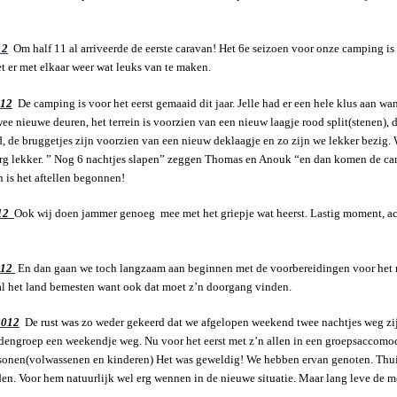
12
Om half 11 al arriveerde de eerste caravan! Het 6e seizoen voor onze camping is
 er met elkaar weer wat leuks van te maken.
012
De camping is voor het eerst gemaaid dit jaar. Jelle had er een hele klus aan want
wee nieuwe deuren, het terrein is voorzien van een nieuw laagje rood split(stenen)
 de bruggetjes zijn voorzien van een nieuw deklaagje en zo zijn we lekker bezig. 
 erg lekker. ” Nog 6 nachtjes slapen” zeggen Thomas en Anouk “en dan komen de car
n is het aftellen begonnen!
012
Ook wij doen jammer genoeg mee met het griepje wat heerst. Lastig moment, a
012
En dan gaan we toch langzaam aan beginnen met de voorbereidingen voor het
al het land bemesten want ook dat moet z’n doorgang vinden.
2012
De rust was zo weder gekeerd dat we afgelopen weekend twee nachtjes weg zijn
dengroep een weekendje weg. Nu voor het eerst met z’n allen in een groepsaccomod
sonen(volwassenen en kinderen) Het was geweldig! We hebben ervan genoten. Thuis
n. Voor hem natuurlijk wel erg wennen in de nieuwe situatie. Maar lang leve de m