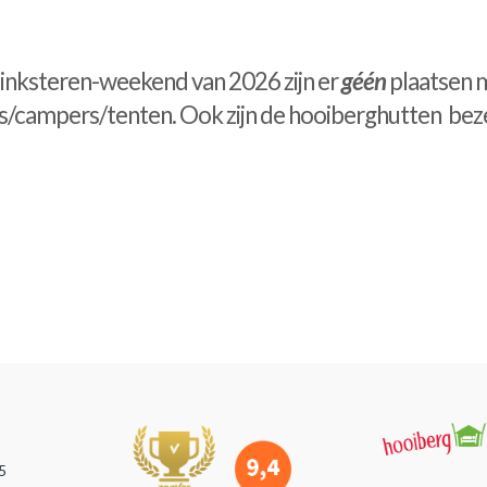
Pinksteren-weekend van 2026 zijn er
géén
plaatsen 
s/campers/tenten. Ook zijn de hooiberghutten bez
.15.2014
5