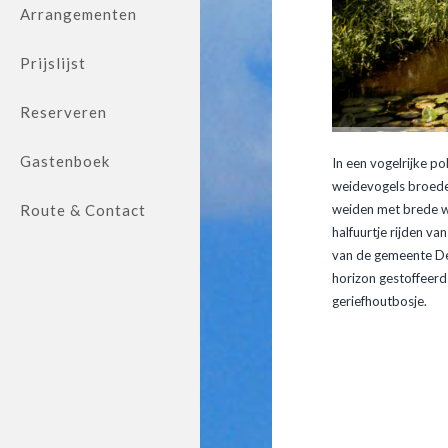
Arrangementen
Prijslijst
Reserveren
Gastenboek
In een vogelrijke p
weidevogels broede
Route & Contact
weiden met brede we
halfuurtje rijden v
van de gemeente De 
horizon gestoffeerd
geriefhoutbosje.
Gijs en J