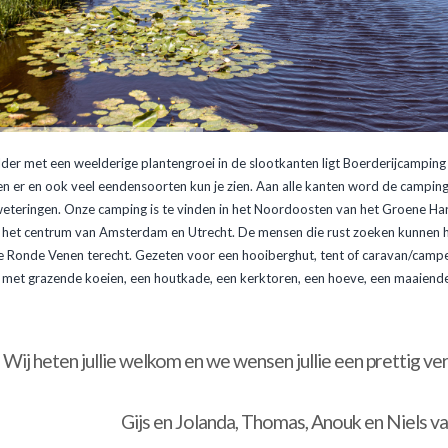
older met een weelderige plantengroei in de slootkanten ligt Boerderijcampin
n er en ook veel eendensoorten kun je zien. Aan alle kanten word de campi
teringen. Onze camping is te vinden in het Noordoosten van het Groene Hart,
an het centrum van Amsterdam en Utrecht. De mensen die rust zoeken kunnen h
Ronde Venen terecht. Gezeten voor een hooiberghut, tent of caravan/camper 
 met grazende koeien, een houtkade, een kerktoren, een hoeve, een maaiend
Wij heten jullie welkom en we wensen jullie een prettig verb
olanda, Thomas, Anouk en Niels van