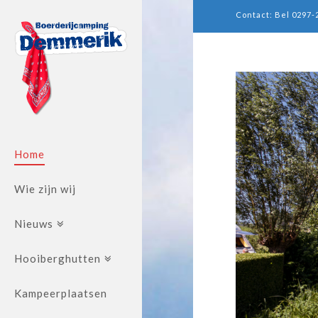
Contact: Bel 0297-
Boerderijcampin
Demmerik
Home
Wie zijn wij
Nieuws
Hooiberghutten
Kampeerplaatsen