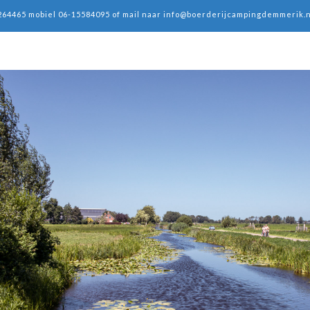
264465 mobiel 06-15584095 of mail naar
info@boerderijcampingdemmerik.n
g