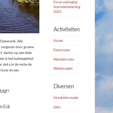
Forse verhoging
toeristenbelasting
2025
Activiteiten
Vissen
g Demmerik. Alle
ng omgeven door groene
Fietsroutes
 slechts op een klein
ier in het buitengebied
Wandelroutes
ziet u in de verte de
Weidevogels
e boer en een
Diversen
lijf!
Streekinformatie
 Eck
Links