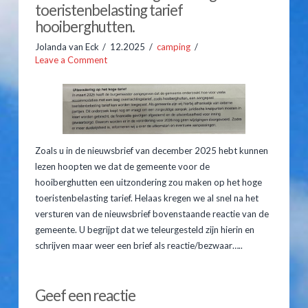
toeristenbelasting tarief
Hooiberghutten
hooiberghutten.
Jolanda van Eck
12.2025
camping
Inventaris
Leave a Comment
Prijslijst
Kampeerplaatsen
Arrangementen
Zoals u in de nieuwsbrief van december 2025 hebt kunnen
Prijslijst
lezen hoopten we dat de gemeente voor de
hooiberghutten een uitzondering zou maken op het hoge
Reserveren
toeristenbelasting tarief. Helaas kregen we al snel na het
versturen van de nieuwsbrief bovenstaande reactie van de
Gastenboek
gemeente. U begrijpt dat we teleurgesteld zijn hierin en
schrijven maar weer een brief als reactie/bezwaar…..
Route & Contact
Jolanda
van
Geef een reactie
Eck