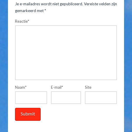
Je e-mailadres wordt niet gepubliceerd.
Vereiste velden zijn
Geen
gemarkeerd met
*
uitzondering
Reactie
*
voor
hoger
toeristenbelasting
tarief
hooiberghutten.
12.29.2025
Naam
*
E-mail
*
Site