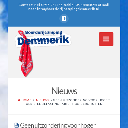
Contact: Bel 0297-264465 mobiel 06-15584095 of mail
naar
info@boerderijcampingdemmerik.nl
Navig
Nieuws
Home
HOME
NIEUWS
GEEN UITZONDERING VOOR HOGER
Wie zijn wij
TOERISTENBELASTING TARIEF HOOIBERGHUTTEN.
Nieuws
Geen uitzondering voor hoger
Nieuwsarchief 2011-2012