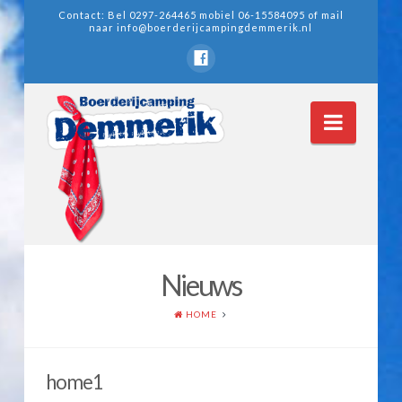
Contact: Bel 0297-264465 mobiel 06-15584095 of mail
naar
info@boerderijcampingdemmerik.nl
Navig
Nieuws
Home
HOME
Wie zijn wij
Nieuws
home1
Nieuwsarchief 2011-2012