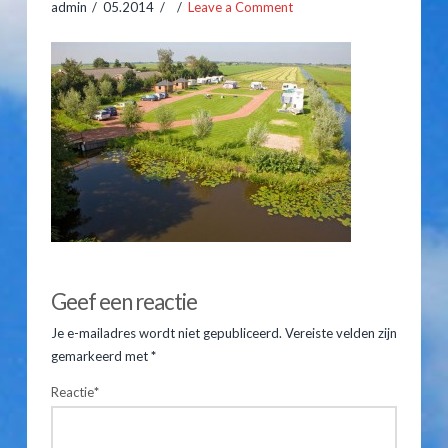
admin
05.2014
Leave a Comment
Hooiberghutten
Inventaris
Prijslijst
Kampeerplaatsen
Arrangementen
Prijslijst
home1
admin
05.15.2014
Reserveren
Geef een reactie
Gastenboek
Je e-mailadres wordt niet gepubliceerd.
Vereiste velden zijn
gemarkeerd met
*
Route & Contact
Reactie
*