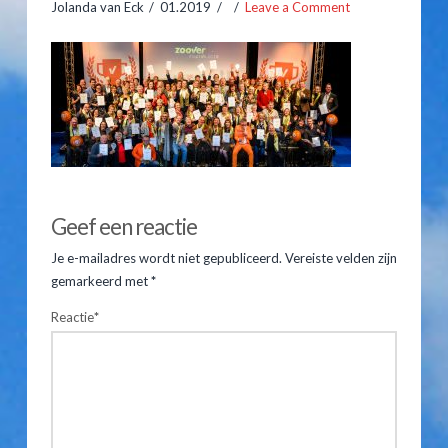
Jolanda van Eck
01.2019
Leave a Comment
Hooiberghutten
Inventaris
Prijslijst
Kampeerplaatsen
Jolanda
Arrangementen
van
zoover_100119-
Geef een reactie
Eck
Prijslijst
001
01.11.2019
Je e-mailadres wordt niet gepubliceerd.
Vereiste velden zijn
Reserveren
gemarkeerd met
*
Reactie
*
Gastenboek
Route & Contact