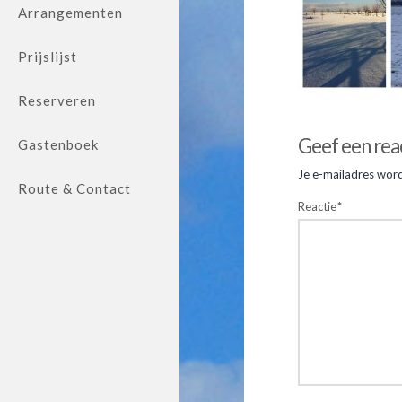
Arrangementen
Prijslijst
Reserveren
Jolanda
van
IMG_335
Geef een rea
Gastenboek
Eck
Je e-mailadres word
Route & Contact
Reactie
*