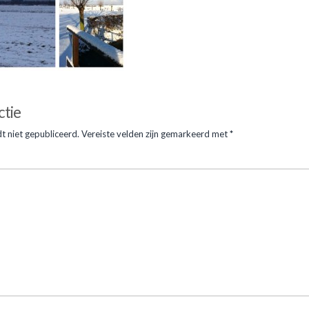
9.JPG
ctie
02.05.2015
t niet gepubliceerd.
Vereiste velden zijn gemarkeerd met
*