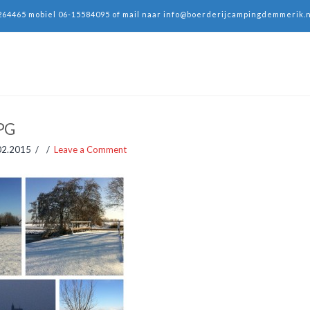
264465 mobiel 06-15584095 of mail naar
info@boerderijcampingdemmerik.n
PG
02.2015
Leave a Comment