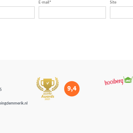
E-mail
*
Site
5
pingdemmerik.nl