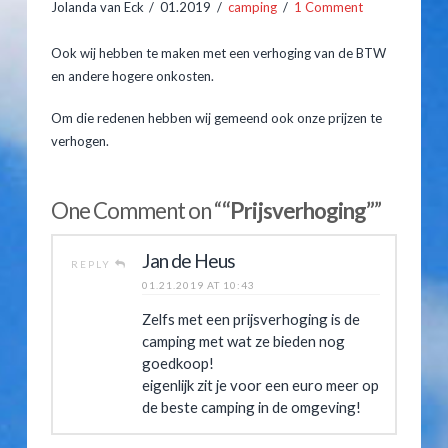
Jolanda van Eck
01.2019
camping
1 Comment
Hooiberghutten
Ook wij hebben te maken met een verhoging van de BTW
Inventaris
en andere hogere onkosten.
Prijslijst
Om die redenen hebben wij gemeend ook onze prijzen te
verhogen.
Kampeerplaatsen
Jolanda
van
Arrangementen
One Comment on “
“Prijsverhoging”
”
Eck
Prijslijst
Prijsverhoging
Jan de Heus
01.10.2019
REPLY
Reserveren
01.21.2019 AT 10:43
Zelfs met een prijsverhoging is de
Gastenboek
camping met wat ze bieden nog
goedkoop!
Route & Contact
eigenlijk zit je voor een euro meer op
de beste camping in de omgeving!