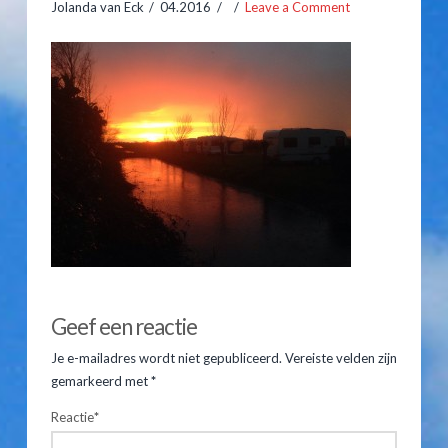
Jolanda van Eck
04.2016
Leave a Comment
Hooiberghutten
Inventaris
Prijslijst
Kampeerplaatsen
Arrangementen
Prijslijst
Jolanda
Reserveren
van
img_5177.jpg
Geef een reactie
Gastenboek
Eck
04.13.2016
Je e-mailadres wordt niet gepubliceerd.
Vereiste velden zijn
Route & Contact
gemarkeerd met
*
Reactie
*