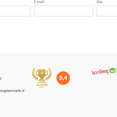
E-mail
*
Site
5
pingdemmerik.nl