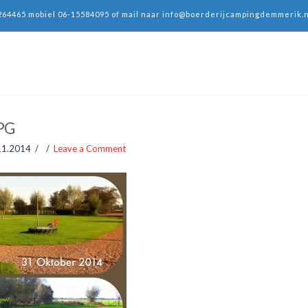
264465 mobiel 06-15584095 of mail naar
info@boerderijcampingdemmerik.n
PG
11.2014
Leave a Comment