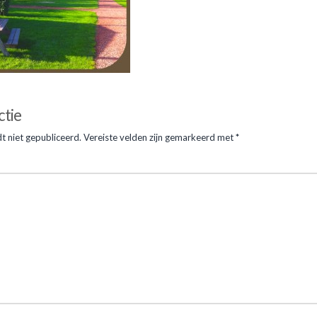
7.JPG
ctie
11.01.2014
t niet gepubliceerd.
Vereiste velden zijn gemarkeerd met
*