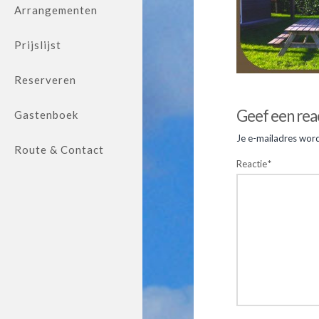
Arrangementen
Prijslijst
Reserveren
Jolanda
van
IMG_285
Geef een rea
Gastenboek
Eck
Je e-mailadres word
Route & Contact
Reactie
*