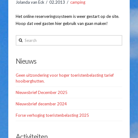
Jolanda van Eck
02.2013
camping
Hooiberghutten
Het online reserveringssysteem is weer gestart op de site.
Inventaris
Hoop dat veel gasten hier gebruik van gaan maken!
Jolanda
Prijslijst
van
Search
Eck
Kampeerplaatsen
Online
Nieuws
Arrangementen
reserveren
02.21.2013
Prijslijst
Geen uitzondering voor hoger toeristenbelasting tarief
hooiberghutten.
Reserveren
Nieuwsbrief December 2025
Gastenboek
Nieuwsbrief december 2024
Route & Contact
Forse verhoging toeristenbelasting 2025
Activiteiten