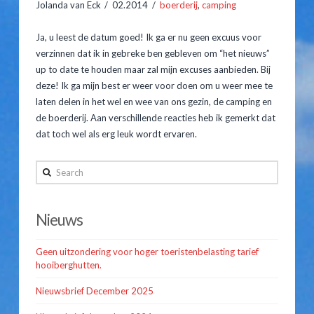
Jolanda van Eck
02.2014
boerderij
,
camping
Hooiberghutten
Ja, u leest de datum goed! Ik ga er nu geen excuus voor
Inventaris
verzinnen dat ik in gebreke ben gebleven om “het nieuws”
up to date te houden maar zal mijn excuses aanbieden. Bij
Prijslijst
deze! Ik ga mijn best er weer voor doen om u weer mee te
laten delen in het wel en wee van ons gezin, de camping en
Kampeerplaatsen
de boerderij. Aan verschillende reacties heb ik gemerkt dat
dat toch wel als erg leuk wordt ervaren.
Arrangementen
Jolanda
van
Prijslijst
Search
Eck
Reserveren
Nieuwe
Nieuws
Gastenboek
start
02.04.2014
Geen uitzondering voor hoger toeristenbelasting tarief
Route & Contact
hooiberghutten.
Nieuwsbrief December 2025